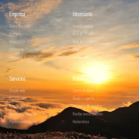
Empresa
Interesante
Sobre Nosotros
Área Comercial
Contacto
Área de Clientes
Aviso Legal
Área de Franquicia
Política de Privacidad
Blog
Copyright © 2024
Colaboradores
Servicios
Recursos
Diseño web
Centro de datos
Páginas web
Ayuda y soporte
Tiendas online
Preguntas Frecuentes
Community Manager
Recibe asesoramiento
Posicionamiento web
Hemeroteca