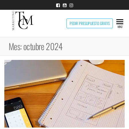
Marketing
PEDIR PRESUPUESTO GRATIS
Diseño
MENÚ
web en
TCM
Santander,
Mes:
octubre 2024
Marketing
TCM