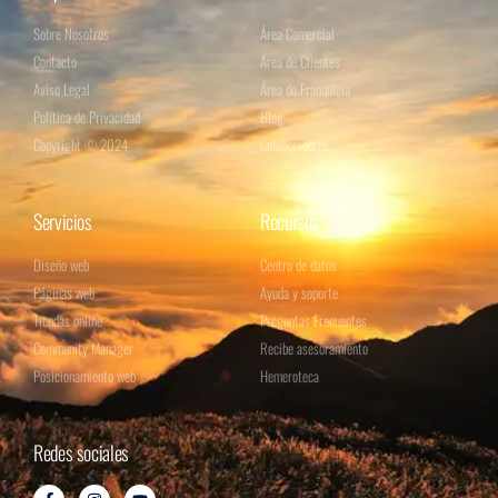
Sobre Nosotros
Área Comercial
Contacto
Área de Clientes
Aviso Legal
Área de Franquicia
Política de Privacidad
Blog
Copyright © 2024
Colaboradores
Servicios
Recursos
Diseño web
Centro de datos
Páginas web
Ayuda y soporte
Tiendas online
Preguntas Frecuentes
Community Manager
Recibe asesoramiento
Posicionamiento web
Hemeroteca
Redes sociales