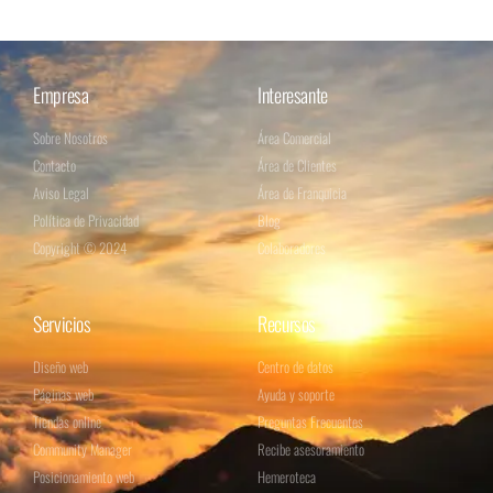
Empresa
Interesante
Sobre Nosotros
Área Comercial
Contacto
Área de Clientes
Aviso Legal
Área de Franquicia
Política de Privacidad
Blog
Copyright © 2024
Colaboradores
Servicios
Recursos
Diseño web
Centro de datos
Páginas web
Ayuda y soporte
Tiendas online
Preguntas Frecuentes
Community Manager
Recibe asesoramiento
Posicionamiento web
Hemeroteca