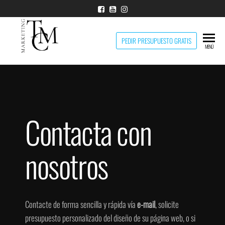
Marketing
PEDIR PRESUPUESTO GRATIS
Diseño
MENÚ
web en
TCM
Santander,
Marketing
TCM
Contacta con
nosotros
Contacte de forma sencilla y rápida vía
e-mail
, solicite
presupuesto personalizado del diseño de su página web, o si