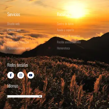
Servicios
Recursos
Diseño web
Centro de datos
Páginas web
Ayuda y soporte
Tiendas online
Preguntas Frecuentes
Community Manager
Recibe asesoramiento
Posicionamiento web
Hemeroteca
Redes sociales
Idiomas