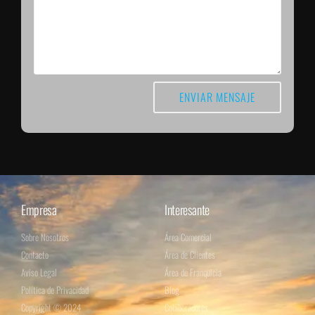
Empresa
Interesante
Sobre Nosotros
Área Comercial
Contacto
Área de Clientes
Aviso Legal
Área de Franquicia
Política de Privacidad
Blog
Copyright © 2024
Colaboradores