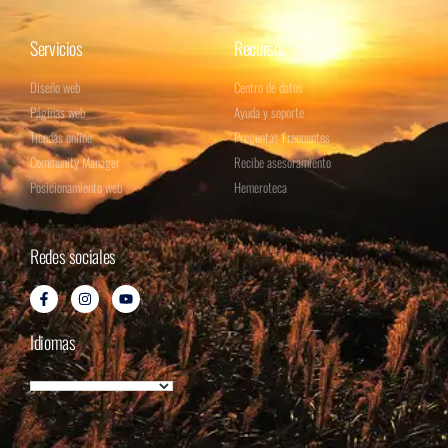
Servicios
Recursos
Diseño web
Centro de datos
Páginas web
Ayuda y soporte
Tiendas online
Preguntas Frecuentes
Community Manager
Recibe asesoramiento
Posicionamiento web
Hemeroteca
Redes sociales
Idiomas