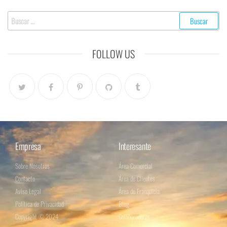
FOLLOW US
Empresa
Interesante
Sobre Nosotros
Área Comercial
Contacto
Área de Clientes
Aviso Legal
Área de Franquicia
Política de Privacidad
Blog
Copyright © 2024
Colaboradores