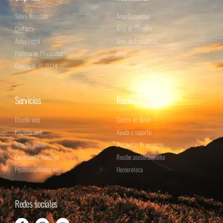
Sobre Nosotros
Área Comercial
Contacto
Área de Clientes
Aviso Legal
Área de Franquicia
Política de Privacidad
Blog
Copyright © 2024
Colaboradores
Servicios
Recursos
Diseño web
Centro de datos
Páginas web
Ayuda y soporte
Tiendas online
Preguntas Frecuentes
Community Manager
Recibe asesoramiento
Posicionamiento web
Hemeroteca
Redes sociales