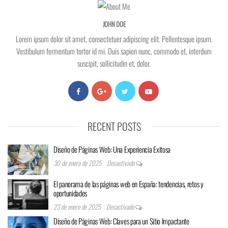
JOHN DOE
Lorem ipsum dolor sit amet, consectetuer adipiscing elit. Pellentesque ipsum.
Vestibulum fermentum tortor id mi. Duis sapien nunc, commodo et, interdum
suscipit, sollicitudin et, dolor.
RECENT POSTS
Diseño de Páginas Web: Una Experiencia Exitosa
30 de enero de 2025
Desactivado
El panorama de las páginas web en España: tendencias, retos y
oportunidades
23 de enero de 2025
Desactivado
Diseño de Páginas Web: Claves para un Sitio Impactante