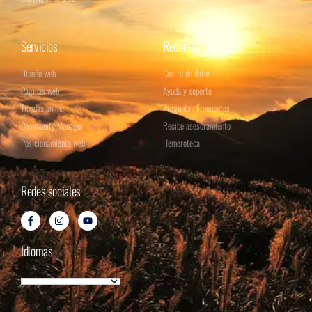
Servicios
Recursos
Diseño web
Centro de datos
Páginas web
Ayuda y soporte
Tiendas online
Preguntas Frecuentes
Community Manager
Recibe asesoramiento
Posicionamiento web
Hemeroteca
Redes sociales
Idiomas