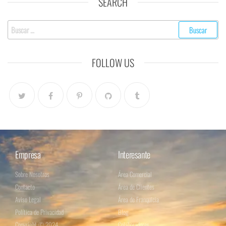
SEARCH
FOLLOW US
Empresa
Interesante
Sobre Nosotros
Área Comercial
Contacto
Área de Clientes
Aviso Legal
Área de Franquicia
Política de Privacidad
Blog
Copyright © 2024
Colaboradores