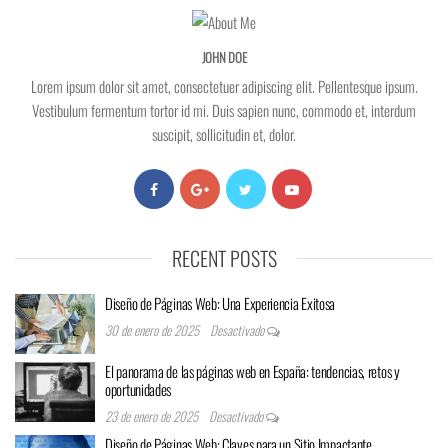
JOHN DOE
Lorem ipsum dolor sit amet, consectetuer adipiscing elit. Pellentesque ipsum.
Vestibulum fermentum tortor id mi. Duis sapien nunc, commodo et, interdum
suscipit, sollicitudin et, dolor.
RECENT POSTS
Diseño de Páginas Web: Una Experiencia Exitosa
30 de enero de 2025
Desactivado
El panorama de las páginas web en España: tendencias, retos y
oportunidades
23 de enero de 2025
Desactivado
Diseño de Páginas Web: Claves para un Sitio Impactante