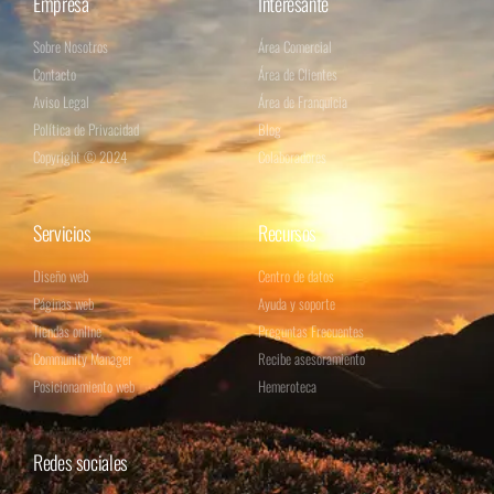
Empresa
Interesante
Sobre Nosotros
Área Comercial
Contacto
Área de Clientes
Aviso Legal
Área de Franquicia
Política de Privacidad
Blog
Copyright © 2024
Colaboradores
Servicios
Recursos
Diseño web
Centro de datos
Páginas web
Ayuda y soporte
Tiendas online
Preguntas Frecuentes
Community Manager
Recibe asesoramiento
Posicionamiento web
Hemeroteca
Redes sociales