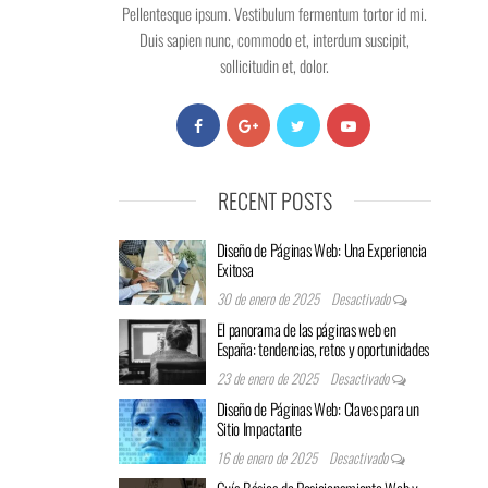
Pellentesque ipsum. Vestibulum fermentum tortor id mi.
Duis sapien nunc, commodo et, interdum suscipit,
sollicitudin et, dolor.
RECENT POSTS
Diseño de Páginas Web: Una Experiencia
Exitosa
30 de enero de 2025
Desactivado
El panorama de las páginas web en
España: tendencias, retos y oportunidades
23 de enero de 2025
Desactivado
Diseño de Páginas Web: Claves para un
Sitio Impactante
16 de enero de 2025
Desactivado
Guía Básica de Posicionamiento Web y