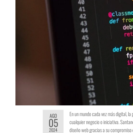
En un mundo cada vez más digital, la
AGO
05
cualquier negocio o iniciativa. Santa
diseño web gracias a su compromiso co
2024