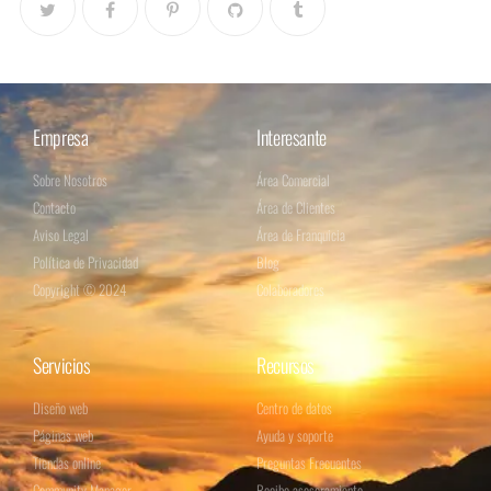
Empresa
Interesante
Sobre Nosotros
Área Comercial
Contacto
Área de Clientes
Aviso Legal
Área de Franquicia
Política de Privacidad
Blog
Copyright © 2024
Colaboradores
Servicios
Recursos
Diseño web
Centro de datos
Páginas web
Ayuda y soporte
Tiendas online
Preguntas Frecuentes
Community Manager
Recibe asesoramiento